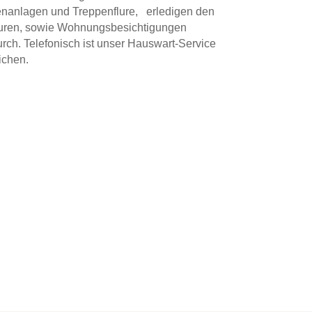
nanlagen
und
Treppenflure,
erledigen
den
uren,
sowie
Wohnungs
besichtigungen
ch. Telefonisch ist unser Hauswart-Service
ichen.